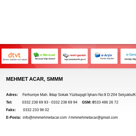
MEHMET ACAR, SMMM
Adres:
F
erhuniye Mah. İktap Sokak Yüzbaşıgil İşhanı No:8 D:204 Selçuklu
Tel:
0
332 238 69 93 - 0332 238 69 94
GSM
:
0
533 486 26 72
Faks:
0
332 233 96 02
E-Posta:
info@mmmehmetacar.com
/
mmmehmetacar@gmail.com